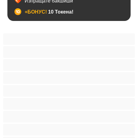
Изпращате бакшиши
+БОНУС!
10 Токена!
BDSM
Азиатки
Анален
Арабки
Бабички
Бели Момичета
Блондинки
Бременни