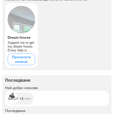
Dream house
Support me to get
my dream house.
Every help is
most welcome
Прочетете
and appreciated
повече
XOXO
Последвани
+1
Най-добри членове
+1
член
+393
Последвани