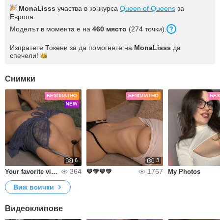
MonaLisss
участва в конкурса
Queen of Queens
за
Европа.
Моделът в момента е на
460 място
(274 точки).
Изпратете Токени за да помогнете на
MonaLisss
да
спечели!
Снимки
БЕЗПЛАТНО
БЕЗПЛАТНО
БЕЗ
6
3
364
1767
Your favorite view. 🖤
💚💚💚💚
My Photos
Виж всички
Видеоклипове