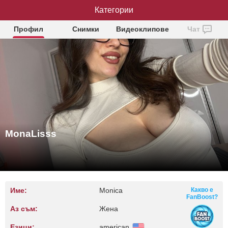
MonaLisss
Категории
Профил
Снимки
Видеоклипове
Чат
MonaLisss
Име:
Monica
Какво е
FanBoost?
Аз съм:
Жена
Езици:
american