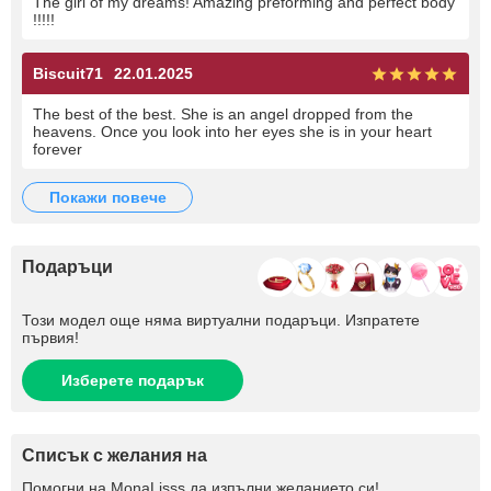
The girl of my dreams! Amazing preforming and perfect body
!!!!!
Biscuit71
22.01.2025
The best of the best. She is an angel dropped from the
heavens. Once you look into her eyes she is in your heart
forever
покажи повече
Подаръци
Този модел още няма виртуални подаръци. Изпратете
първия!
Изберете подарък
Списък с желания на
Помогни на
MonaLisss
да изпълни желанието си!