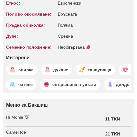
Етнос:
Европейски
Полово окосмяване:
Бръсната
Гръдна обиколка:
Голяма
Дупе:
Среднa
Семейно положение:
Необвързана
Интереси
свирка
духане
танцуваща
на
чатене
свършване в устата
дилдо иг
Меню за Бакшиш
Hi Monie 👋
11 TKN
Camel toe
21 TKN