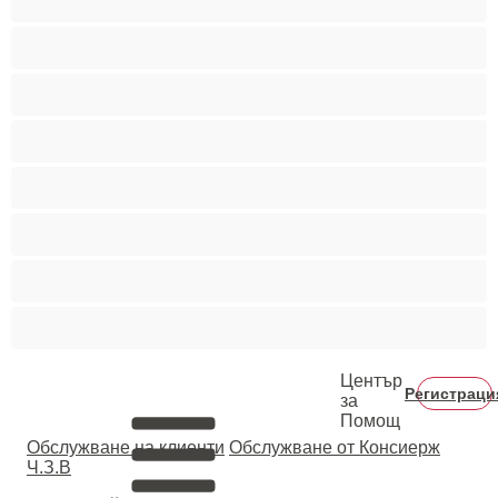
Порно звезди
Пушещи жени
Средни гърди
Тийнейджъри 18+
Фетиш
Цветнокожи
Червенокоси
Център
Регистраци
за
Помощ
Oбслужване на клиенти
Обслужване от Консиерж
Ч.З.В