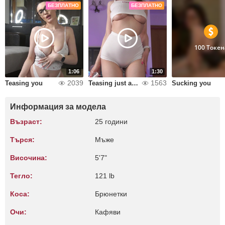
БЕЗПЛАТНО
БЕЗПЛАТНО
100 Токен
1:06
1:30
2039
1563
Teasing you
Teasing just a little bit!
Sucking you
Информация за модела
Възраст:
25 години
Търся:
Мъже
Височина:
5'7"
Тегло:
121 lb
Коса:
Брюнетки
Очи:
Кафяви