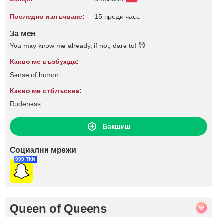
Последно излъчване:
15 преди часа
За мен
You may know me already, if not, dare to! 😈
Какво ме възбужда:
Sense of humor
Какво ме отблъсква:
Rudeness
Бакшиш
Социални мрежи
999 TKN
Queen of Queens