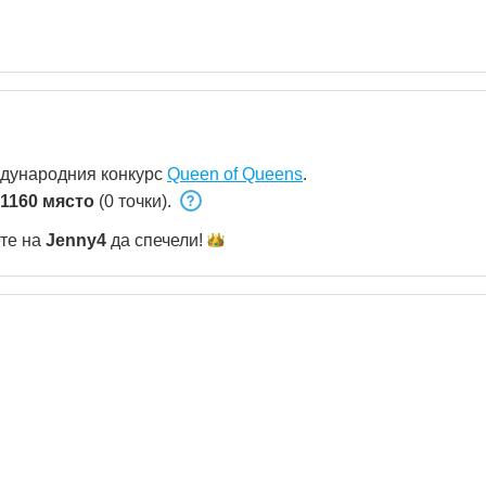
ждународния конкурс
Queen of Queens
.
1160 място
(0 точки).
ете на
Jenny4
да
спечели!