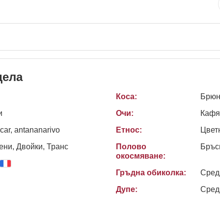
дела
Коса:
Брюн
и
Очи:
Кафя
ar, antananarivo
Етнос:
Цвет
ни, Двойки, Транс
Полово
Бръс
окосмяване:
Гръдна обиколка:
Сред
Дупе:
Сред