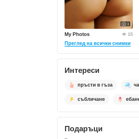
1
My Photos
15
Преглед на всички снимки
Интереси
пръсти в гъза
ч
събличане
ебан
Подаръци