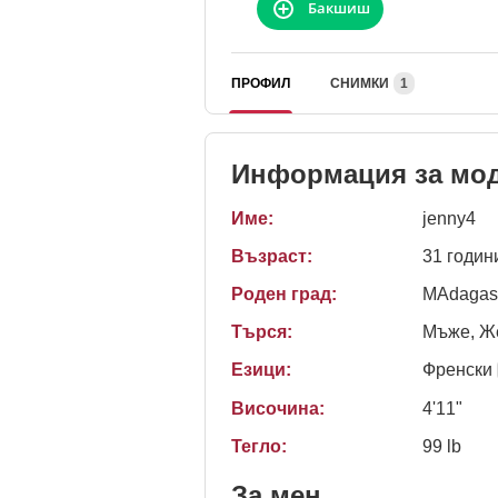
Бакшиш
ПРОФИЛ
СНИМКИ
1
Информация за мо
Име:
jenny4
Възраст:
31 годин
Роден град:
MAdagasc
Търся:
Мъже, Же
Езици:
Френски
Височина:
4'11"
Тегло:
99 lb
За мен