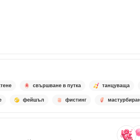
атене
свършване в путка
танцуваща
е
фейшъл
фистинг
мастурбира