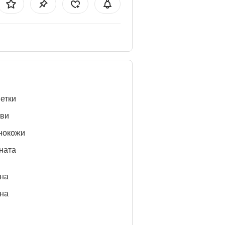
етки
ви
нокожи
ната
нa
нa