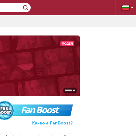
Fan Boost
Какво е FanBoost?